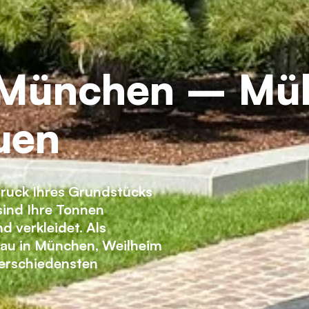
 München – Mül
auen
ruck Ihres Grundstücks
sind Ihre Tonnen
d verkleidet. Als
bau in München, Weilheim
verschiedensten