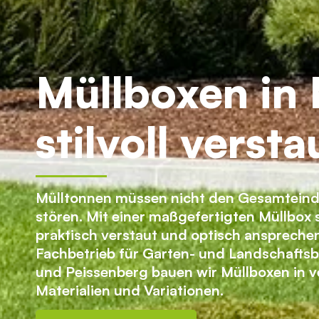
Müllboxen in
stilvoll verst
Mülltonnen müssen nicht den Gesamteind
stören. Mit einer maßgefertigten Müllbox 
praktisch verstaut und optisch ansprechen
Fachbetrieb für Garten- und Landschafts
und Peissenberg bauen wir Müllboxen in 
Materialien und Variationen.